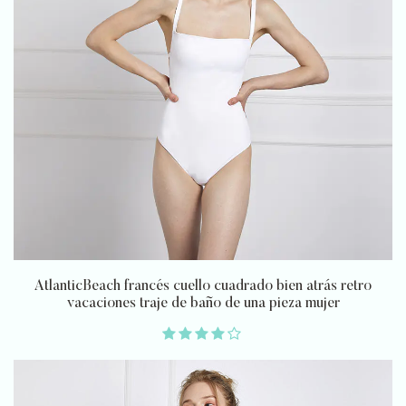
AtlanticBeach francés cuello cuadrado bien atrás retro
vacaciones traje de baño de una pieza mujer